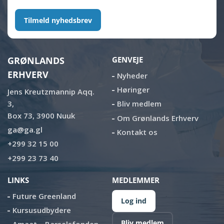
Tilmeld nyhedsbrev
GRØNLANDS
GENVEJE
ERHVERV
Nyheder
Høringer
Jens Kreutzmannip Aqq.
3,
Bliv medlem
Box 73, 3900 Nuuk
Om Grønlands Erhverv
ga@ga.gl
Kontakt os
+299 32 15 00
+299 23 73 40
LINKS
MEDLEMMER
Future Greenland
Log ind
Kursusudbydere
Bliv medlem
Amaat – Barselsfonden