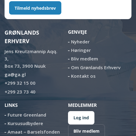
Tilmeld nyhedsbrev
GRØNLANDS
GENVEJE
ERHVERV
Nyheder
Høringer
Jens Kreutzmannip Aqq.
3,
Bliv medlem
Box 73, 3900 Nuuk
Om Grønlands Erhverv
ga@ga.gl
Kontakt os
+299 32 15 00
+299 23 73 40
LINKS
MEDLEMMER
Future Greenland
Log ind
Kursusudbydere
Bliv medlem
Amaat – Barselsfonden