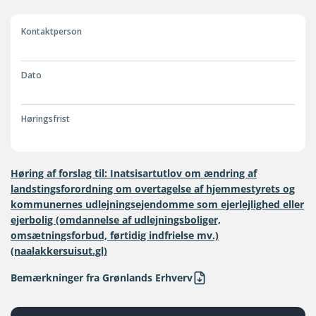
Kontaktperson
Dato
Høringsfrist
Høring af forslag til: Inatsisartutlov om ændring af
landstingsforordning om overtagelse af hjemmestyrets og
kommunernes udlejningsejendomme som ejerlejlighed eller
ejerbolig (omdannelse af udlejningsboliger,
omsætningsforbud, førtidig indfrielse mv.)
(naalakkersuisut.gl)
Bemærkninger fra Grønlands Erhverv