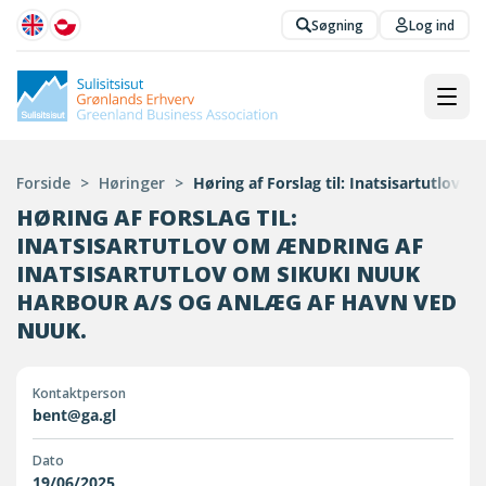
Søgning
Log ind
Forside
>
Høringer
>
Høring af Forslag til: Inatsisartutlov
HØRING AF FORSLAG TIL:
INATSISARTUTLOV OM ÆNDRING AF
INATSISARTUTLOV OM SIKUKI NUUK
HARBOUR A/S OG ANLÆG AF HAVN VED
NUUK.
Kontaktperson
bent@ga.gl
Dato
19/06/2025