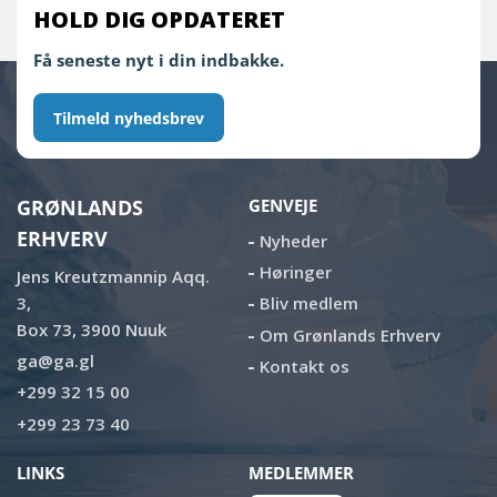
HOLD DIG OPDATERET
Få seneste nyt i din indbakke.
Tilmeld nyhedsbrev
GRØNLANDS
GENVEJE
ERHVERV
Nyheder
Høringer
Jens Kreutzmannip Aqq.
3,
Bliv medlem
Box 73, 3900 Nuuk
Om Grønlands Erhverv
ga@ga.gl
Kontakt os
+299 32 15 00
+299 23 73 40
LINKS
MEDLEMMER