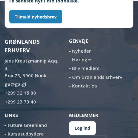
Få seneste nyt i din indbakke.
Tilmeld nyhedsbrev
GRØNLANDS
GENVEJE
ERHVERV
Nyheder
Høringer
Jens Kreutzmannip Aqq.
3,
Bliv medlem
Box 73, 3900 Nuuk
Om Grønlands Erhverv
ga@ga.gl
Kontakt os
+299 32 15 00
+299 23 73 40
LINKS
MEDLEMMER
Future Greenland
Log ind
Kursusudbydere