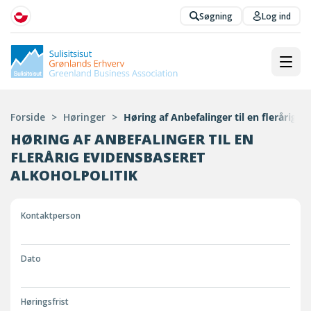
Søgning
Log ind
Forside
>
Høringer
>
Høring af Anbefalinger til en flerårig e
HØRING AF ANBEFALINGER TIL EN
FLERÅRIG EVIDENSBASERET
ALKOHOLPOLITIK
Kontaktperson
Dato
Høringsfrist