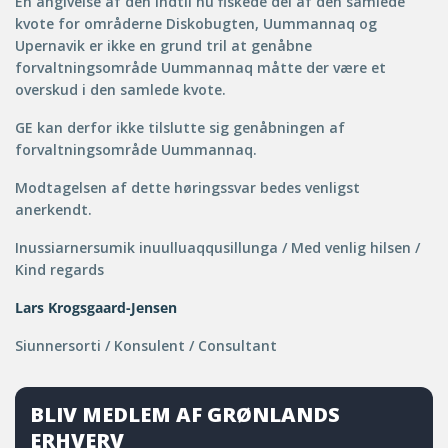
En angivelse af den indtil nu fiskede del af den samlede
kvote for områderne Diskobugten, Uummannaq og
Upernavik er ikke en grund tril at genåbne
forvaltningsområde Uummannaq måtte der være et
overskud i den samlede kvote.
GE kan derfor ikke tilslutte sig genåbningen af
forvaltningsområde Uummannaq.
Modtagelsen af dette høringssvar bedes venligst
anerkendt.
Inussiarnersumik inuulluaqqusillunga / Med venlig hilsen /
Kind regards
Lars Krogsgaard-Jensen
Siunnersorti / Konsulent / Consultant
BLIV MEDLEM AF GRØNLANDS
ERHVERV