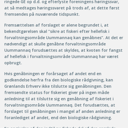
ringede GE op d.d. og efterlyste foreningens høringssvar,
at så medtages høringssvaret på trods af, at dette først
fremsendes på nuværende tidspunkt.
Fremsættelsen af forslaget er alene begrundet i, at
bekendtgørelsen skal ”sikre at fiskeri efter hellefisk i
forvaltningsområde Uummannaq kan genåbnes”. At det er
nødvendigt at skulle genåbne forvaltningsområde
Uummannaq forudsættes at skyldes, at kvoten for fangst
af hellefisk i forvaltningsområde Uummannaq har været
opbrugt.
Hvis genåbningen er forårsaget af andet end en
godkendelse herfra fra den biologiske rådgivning, kan
Grønlands Erhverv ikke tilslutte sig genåbningen. Den
fremsendte status for fiskeriet giver på ingen måde
anledning til at tilslutte sig en genåbning af fiskeriet i
forvaltningsområde Uummannaq. Det forudsættes, at
forslaget til genåbningen i mangel af anden anledning er
foranlediget af andet, end den biologiske rådgivning.