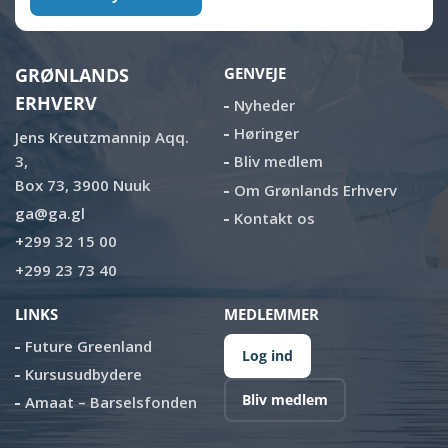
GRØNLANDS
GENVEJE
ERHVERV
Nyheder
Høringer
Jens Kreutzmannip Aqq.
3,
Bliv medlem
Box 73, 3900 Nuuk
Om Grønlands Erhverv
ga@ga.gl
Kontakt os
+299 32 15 00
+299 23 73 40
LINKS
MEDLEMMER
Future Greenland
Log ind
Kursusudbydere
Bliv medlem
Amaat – Barselsfonden