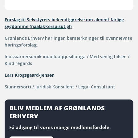
Forslag til Selvstyrets bekendtgørelse om alment farlige
sygdomme (naalakkersuisut.gl)
Grønlands Erhverv har ingen bemærkninger til ovennævnte
høringsforslag.
Inussiarnersumik inuulluaqqusillunga / Med venlig hilsen /
Kind regards
Lars Krogsgaard-Jensen
Siunnersorti / Juridisk Konsulent / Legal Consultant
BLIV MEDLEM AF GRØNLANDS
ERHVERV
Få adgang til vores mange medlemsfordele.