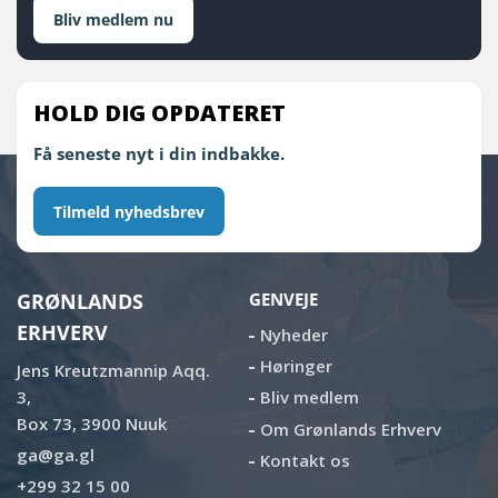
Bliv medlem nu
HOLD DIG OPDATERET
Få seneste nyt i din indbakke.
Tilmeld nyhedsbrev
GRØNLANDS
GENVEJE
ERHVERV
Nyheder
Høringer
Jens Kreutzmannip Aqq.
3,
Bliv medlem
Box 73, 3900 Nuuk
Om Grønlands Erhverv
ga@ga.gl
Kontakt os
+299 32 15 00