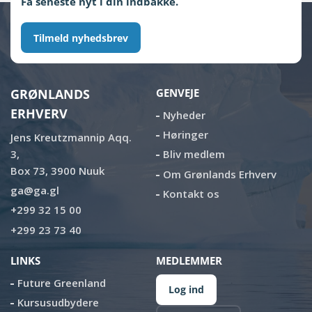
Få seneste nyt i din indbakke.
Tilmeld nyhedsbrev
GRØNLANDS
GENVEJE
ERHVERV
Nyheder
Høringer
Jens Kreutzmannip Aqq.
3,
Bliv medlem
Box 73, 3900 Nuuk
Om Grønlands Erhverv
ga@ga.gl
Kontakt os
+299 32 15 00
+299 23 73 40
LINKS
MEDLEMMER
Future Greenland
Log ind
Kursusudbydere