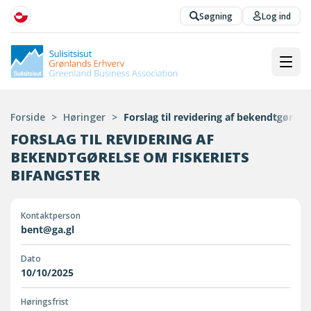
Søgning
Log ind
Forside
>
Høringer
>
Forslag til revidering af bekendtgørels
FORSLAG TIL REVIDERING AF
BEKENDTGØRELSE OM FISKERIETS
BIFANGSTER
Kontaktperson
bent@ga.gl
Dato
10/10/2025
Høringsfrist