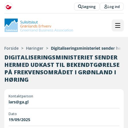
Søgning
Log ind
Forside
>
Høringer
>
Digitaliseringsministeriet sender herm
DIGITALISERINGSMINISTERIET SENDER
HERMED UDKAST TIL BEKENDTGØRELSE
PÅ FREKVENSOMRÅDET I GRØNLAND I
HØRING
Kontaktperson
lars@ga.gl
Dato
19/09/2025