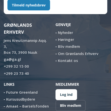
Tilmeld nyhedsbrev
GRØNLANDS
GENVEJE
ERHVERV
Nyheder
Høringer
Jens Kreutzmannip Aqq.
3,
Bliv medlem
Box 73, 3900 Nuuk
Om Grønlands Erhverv
ga@ga.gl
Kontakt os
+299 32 15 00
+299 23 73 40
LINKS
MEDLEMMER
Future Greenland
Log ind
Kursusudbydere
Bliv medlem
Amaat – Barselsfonden