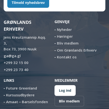
Tilmeld nyhedsbrev
GRØNLANDS
GENVEJE
ERHVERV
Nyheder
Høringer
Jens Kreutzmannip Aqq.
3,
Bliv medlem
Box 73, 3900 Nuuk
Om Grønlands Erhverv
ga@ga.gl
Kontakt os
+299 32 15 00
+299 23 73 40
LINKS
MEDLEMMER
Future Greenland
Log ind
Kursusudbydere
Bliv medlem
Amaat – Barselsfonden