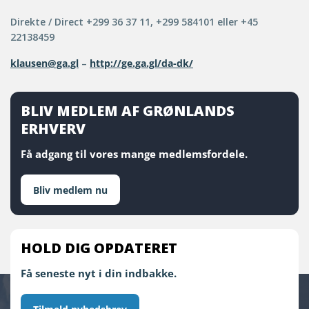
Direkte / Direct +299 36 37 11, +299 584101 eller +45
22138459
klausen@ga.gl
–
http://ge.ga.gl/da-dk/
BLIV MEDLEM AF GRØNLANDS
ERHVERV
Få adgang til vores mange medlemsfordele.
Bliv medlem nu
HOLD DIG OPDATERET
Få seneste nyt i din indbakke.