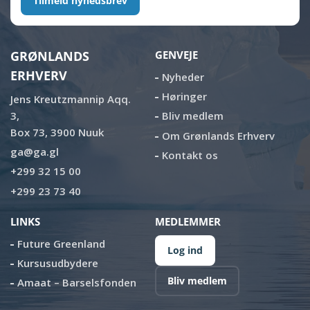
Tilmeld nyhedsbrev
GRØNLANDS
GENVEJE
ERHVERV
Nyheder
Høringer
Jens Kreutzmannip Aqq.
3,
Bliv medlem
Box 73, 3900 Nuuk
Om Grønlands Erhverv
ga@ga.gl
Kontakt os
+299 32 15 00
+299 23 73 40
LINKS
MEDLEMMER
Future Greenland
Log ind
Kursusudbydere
Bliv medlem
Amaat – Barselsfonden