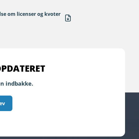
se om licenser og kvoter
OPDATERET
in indbakke.
ev