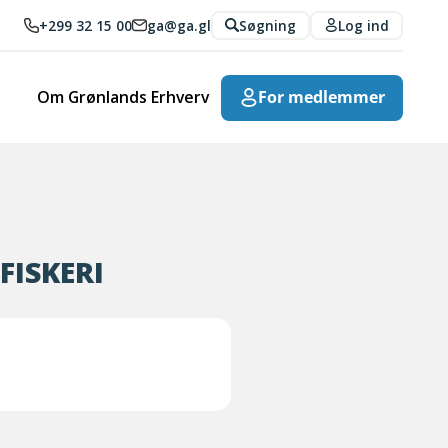
+299 32 15 00
ga@ga.gl
Søgning
Log ind
Om Grønlands Erhverv
For medlemmer
FISKERI