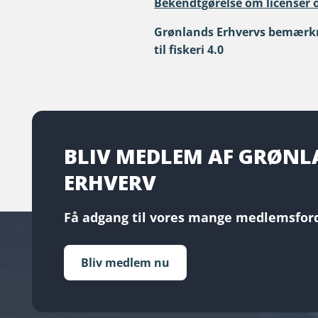
Bekendtgørelse om licenser og
Grønlands Erhvervs bemærknin
til fiskeri 4.0
BLIV MEDLEM AF GRØN
ERHVERV
Få adgang til vores mange medlemsford
Bliv medlem nu