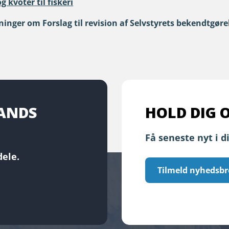
 kvoter til fiskeri
ger om Forslag til revision af Selvstyrets bekendtgørel
LANDS
HOLD DIG 
Få seneste nyt i d
ele.
Tilmeld nyhedsbr