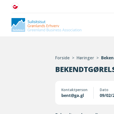
Forside
>
Høringer
>
Bekend
BEKENDTGØRELSE
Kontaktperson
Dato
bent@ga.gl
09/02/