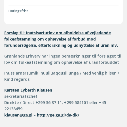
Høringsfrist
Forslag til: Inatsisartutlov om afholdelse af vejledende
folkeafstemning om ophævelse af forbud mod
forundersøgelse, efterforskning og udnyttelse af uran mv.
Grønlands Erhverv har ingen bemærkninger til forslaget til
lov om folkeafstemning om ophævelse af uranforbuddet
Inussiarnersumik inuulluaqqusillunga / Med venlig hilsen /
Kind regards
Karsten Lyberth Klausen
sekretariatschef
Direkte / Direct +299 36 37 11, +299 584101 eller +45
22138459
klausen@ga.gl
–
http://ge.ga.gl/da-dk/