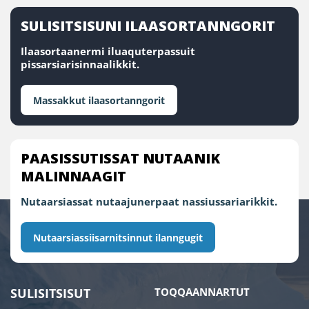
SULISITSISUNI ILAASORTANNGORIT
Ilaasortaanermi iluaquterpassuit
pissarsiarisinnaalikkit.
Massakkut ilaasortanngorit
PAASISSUTISSAT NUTAANIK
MALINNAAGIT
Nutaarsiassat nutaajunerpaat nassiussariarikkit.
Nutaarsiassiisarnitsinnut ilanngugit
SULISITSISUT
TOQQAANNARTUT